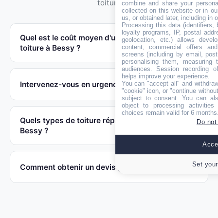
toiture
combine and share your personal
collected on this website or in o
us, or obtained later, including in 
Processing this data (identifiers,
loyalty programs, IP, postal add
Quel est le coût moyen d'une réparation de
geolocation, etc.) allows devel
content, commercial offers an
toiture à Bessy ?
screens (including by email, pos
personalising them, measuring t
audiences. Session recording of
Les prix de réparation de toiture à Bessy
helps improve your experience.
Intervenez-vous en urgence à Bessy ?
You can "accept all" and withdraw
sont établis sur mesure après un
"cookie" icon, or "continue without
diagnostic précis. Une intervention
subject to consent. You can als
object to processing activitie
ponctuelle démarre généralement à 150€,
Bien sûr, notre équipe assure un service
choices remain valid for 6 months
Quels types de toiture réparez-vous à
Do not
tandis qu'une réfection complète est
d'urgence à Bessy tous les jours de
Bessy ?
proposée à partir de 80€/m² dans le
l'année, y compris les week-ends et jours
Accep
canton de Creney-près-Troyes. Obtenez
fériés. Implantés dans le canton de
Notre expertise à Bessy englobe toutes
votre devis gratuit sans engagement.
Creney-près-Troyes, nous pouvons
Set your
Comment obtenir un devis gratuit à Bessy ?
les typologies de couverture présentes
intervenir rapidement pour mettre votre
dans le canton de Creney-près-Troyes :
toiture hors d'eau et éviter l'aggravation
toitures en tuiles (plates, mécaniques,
Votre devis gratuit à Bessy est à portée de
des dégâts.
romanes), couvertures en ardoise, toits en
clic. Utilisez le formulaire ci-dessous pour