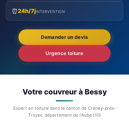
⏰
24h/7j
INTERVENTION
Demander un devis
Urgence toiture
Votre couvreur à Bessy
Expert en toiture dans le canton de Creney-près-
Troyes, département de l'Aube (10)