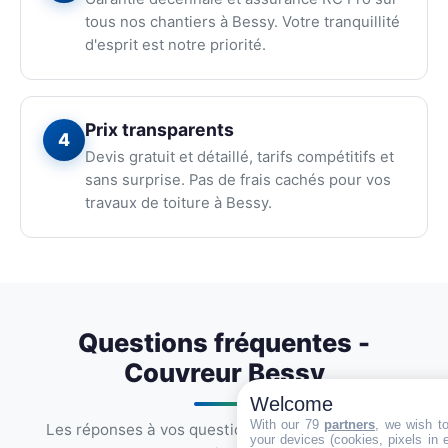
tous nos chantiers à Bessy. Votre tranquillité
d'esprit est notre priorité.
Prix transparents
4
Devis gratuit et détaillé, tarifs compétitifs et
sans surprise. Pas de frais cachés pour vos
travaux de toiture à Bessy.
Questions fréquentes -
Couvreur Bessy
Welcome
With our 79
partners
, we wish t
Les réponses à vos questions sur nos services de
your devices (cookies, pixels in em