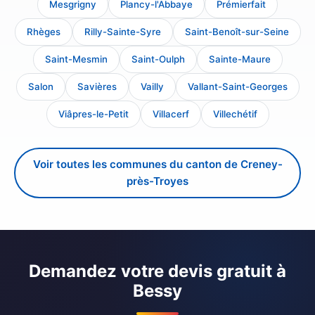
Mesgrigny
Plancy-l'Abbaye
Prémierfait
Rhèges
Rilly-Sainte-Syre
Saint-Benoît-sur-Seine
Saint-Mesmin
Saint-Oulph
Sainte-Maure
Salon
Savières
Vailly
Vallant-Saint-Georges
Viâpres-le-Petit
Villacerf
Villechétif
Voir toutes les communes du canton de Creney-
près-Troyes
Demandez votre devis gratuit à
Bessy