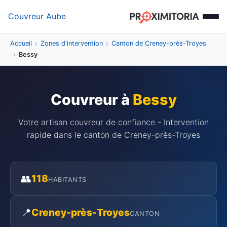
Couvreur Aube
Accueil
Zones d'intervention
Canton de Creney-près-Troyes
Bessy
Couvreur à
Bessy
Votre artisan couvreur de confiance - Intervention
rapide dans le canton de Creney-près-Troyes
👥
118
HABITANTS
📍
Creney-près-Troyes
CANTON