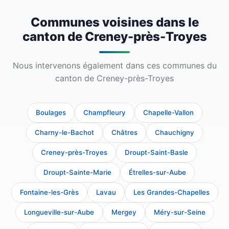
zinc ou cuivre, et solutions modernes en
décrire votre projet. Un couvreur du
bac acier. Nous adaptons nos techniques à
canton de Creney-près-Troyes vous
Communes voisines dans le
chaque matériau pour un résultat durable.
recontactera rapidement pour planifier
canton de Creney-près-Troyes
une visite d'évaluation gratuite et vous
transmettre un devis transparent et
Nous intervenons également dans ces communes du
détaillé.
canton de Creney-près-Troyes
Boulages
Champfleury
Chapelle-Vallon
Charny-le-Bachot
Châtres
Chauchigny
Creney-près-Troyes
Droupt-Saint-Basle
Droupt-Sainte-Marie
Étrelles-sur-Aube
Fontaine-les-Grès
Lavau
Les Grandes-Chapelles
Longueville-sur-Aube
Mergey
Méry-sur-Seine